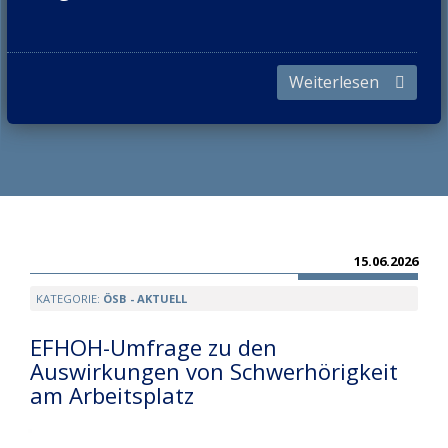
Vereine und Schwerhörigengruppen
Höranlagentypen
Hörgeräte Gesamtvertrag
Fachstellen
Höranlagenverzeichnis
Weiterlesen
Die Organisation
Medien
Zusatzinfos akustische Barrierefreiheit
International
Publikationen
Sprach-R-ohr
FAQ
Fachbroschüren
15.06.2026
Impressum & Datenschutz
ÖSB-Infofilm
KATEGORIE:
ÖSB - AKTUELL
Diverses
Kontakt
EFHOH-Umfrage zu den
Bestellung
Auswirkungen von Schwerhörigkeit
Suche
am Arbeitsplatz