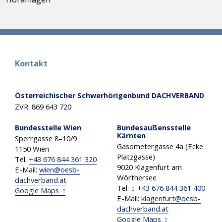
Kontakt
Österreichischer Schwerhörigenbund DACHVERBAND
ZVR: 869 643 720
Bundesstelle Wien
Bundesaußensstelle
Kärnten
Sperrgasse 8–10/9
Gasometergasse 4a (Ecke
1150 Wien
Platzgasse)
Tel:
+43 676 844 361 320
9020 Klagenfurt am
E-Mail:
wien
@
oesb-
Wörthersee
dachverband
.
at
Tel:
+43 676 844 361 400
Google Maps
E-Mail:
klagenfurt
@
oesb-
dachverband
.
at
Google Maps