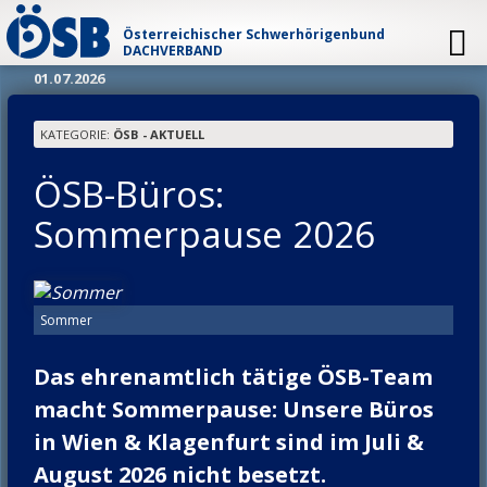
Zur Startseite
Navi
Österreichischer Schwerhörigenbund
DACHVERBAND
01.07.2026
Neues
KATEGORIE:
ÖSB - AKTUELL
ÖSB Aktuell
ÖSB-Büros:
Schwerhörigkeit
Wissenschaft
Sommerpause 2026
Hörsinn & Ohr
Service
Pressemeldungen
Schwerhörigkeit (Erklärungen)
Vortrags- & Beratungsangebote
ÖSB-trans.SCRIPT-Schriftdolmetsch
Akustische Barrierefreiheit
Sommer
Einstufung
Recht
Definition
Das ehrenamtlich tätige ÖSB-Team
Prävention
ÖSB-Projektbereiche
Ämter/Behörden
macht Sommerpause: Unsere Büros
Umsetzung, Infos & Tipps
Statistik
Geförderte Schwerhörigenberatungsstellen
in Wien & Klagenfurt sind im Juli &
Links
Barrierefreie Hörsysteme
August 2026 nicht besetzt.
Notfallnummern