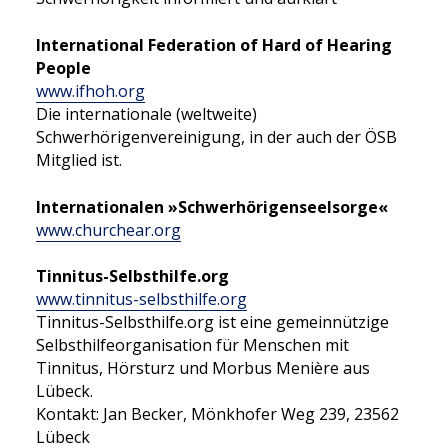
ÖSB-Infofilm
Diverses
International Federation of Hard of Hearing
Kontakt
People
Bestellung
www.ifhoh.org
Suche
Die internationale (weltweite)
Schwerhörigenvereinigung, in der auch der ÖSB
Mitglied ist.
Internationalen »Schwerhörigenseelsorge«
www.churchear.org
Suchen
Tinnitus-Selbsthilfe.org
www.tinnitus-selbsthilfe.org
Tinnitus-Selbsthilfe.org ist eine gemeinnützige
Selbsthilfeorganisation für Menschen mit
Tinnitus, Hörsturz und Morbus Menière aus
Lübeck.
Kontakt: Jan Becker, Mönkhofer Weg 239, 23562
Lübeck