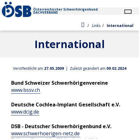
Zur Startseite
Österreichischer Schwerhörigenbund
DACHVERBAND
Zur Startseite
Sie befinden sich hier:
Links
International
Neues
International
ÖSB Aktuell
Schwerhörigkeit
Wissenschaft
Hörsinn & Ohr
Veröffentlicht am
27.05.2009
| Zuletzt geändert am
09.02.2024
Service
Pressemeldungen
Schwerhörigkeit (Erklärungen)
Bund Schweizer Schwerhörigenvereine
Vortrags- & Beratungsangebote
ÖSB-trans.SCRIPT-Schriftdolmetsch
www.bssv.ch
Akustische Barrierefreiheit
Einstufung
Recht
Deutsche Cochlea-Implant Gesellschaft e.V.
Definition
Prävention
ÖSB-Projektbereiche
www.dcig.de
Ämter/Behörden
Umsetzung, Infos & Tipps
Statistik
Geförderte Schwerhörigenberatungsstellen
DSB - Deutscher Schwerhörigenbund e.V.
Links
Barrierefreie Hörsysteme
www.schwerhoerigen-netz.de
Notfallnummern