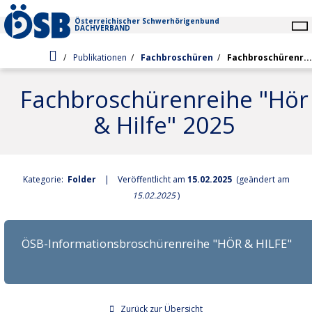
Zur Startseite
Österreichischer Schwerhörigenbund
DACHVERBAND
Zur Startseite
Sie befinden sich hier:
Publikationen
Fachbroschüren
Fachbroschürenr...
Neues
Fachbroschürenreihe "Hör
ÖSB Aktuell
& Hilfe" 2025
Schwerhörigkeit
Wissenschaft
Hörsinn & Ohr
Service
Pressemeldungen
Kategorie:
Folder
| Veröffentlicht am
15.02.2025
(geändert am
Schwerhörigkeit (Erklärungen)
Vortrags- & Beratungsangebote
15.02.2025
)
ÖSB-trans.SCRIPT-Schriftdolmetsch
Akustische Barrierefreiheit
Einstufung
Recht
Definition
Prävention
ÖSB-Informationsbroschürenreihe "HÖR & HILFE"
ÖSB-Projektbereiche
Ämter/Behörden
Umsetzung, Infos & Tipps
Statistik
Geförderte Schwerhörigenberatungsstellen
Links
Barrierefreie Hörsysteme
Notfallnummern
Zurück zur Übersicht