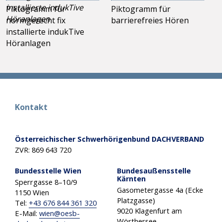
Piktogramm für
Piktogramm für
normgerecht fix
barrierefreies Hören
installierte indukTive
Höranlagen
Kontakt
Österreichischer Schwerhörigenbund DACHVERBAND
ZVR: 869 643 720
Bundesstelle Wien
Bundesaußensstelle
Kärnten
Sperrgasse 8–10/9
Gasometergasse 4a (Ecke
1150 Wien
Platzgasse)
Tel:
+43 676 844 361 320
9020 Klagenfurt am
E-Mail:
wien
@
oesb-
Wörthersee