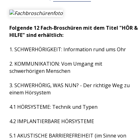
Vereine und Schwerhörigengruppen
Höranlagentypen
Hörgeräte Gesamtvertrag
Fachstellen
Höranlagenverzeichnis
Die Organisation
Folgende 12 Fach-Broschüren mit dem Titel "HÖR &
Medien
Zusatzinfos akustische Barrierefreiheit
HILFE" sind erhältlich:
International
Publikationen
1. SCHWERHÖRIGKEIT: Information rund ums Ohr
Sprach-R-ohr
2. KOMMUNIKATION: Vom Umgang mit
schwerhörigen Menschen
Fachbroschüren
ÖSB-Infofilm
3. SCHWERHÖRIG, WAS NUN? - Der richtige Weg zu
einem Hörsystem
Diverses
4.1 HÖRSYSTEME: Technik und Typen
Bestellung
4.2 IMPLANTIERBARE HÖRSYSTEME
FAQ
5.1 AKUSTISCHE BARRIEREFREIHEIT (im Sinne von