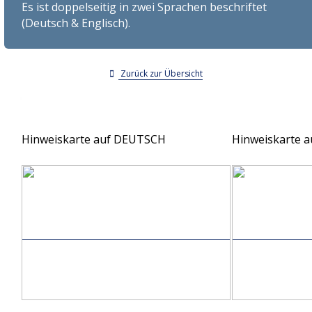
Es ist doppelseitig in zwei Sprachen beschriftet
Vereine und Schwerhörigengruppen
Höranlagentypen
(Deutsch & Englisch).
Hörgeräte Gesamtvertrag
Fachstellen
Höranlagenverzeichnis
Die Organisation
Medien
Zusatzinfos akustische Barrierefreiheit
Zurück zur Übersicht
International
Publikationen
Sprach-R-ohr
Hinweiskarte auf DEUTSCH
Hinweiskarte 
Fachbroschüren
ÖSB-Infofilm
Diverses
Bestellung
FAQ