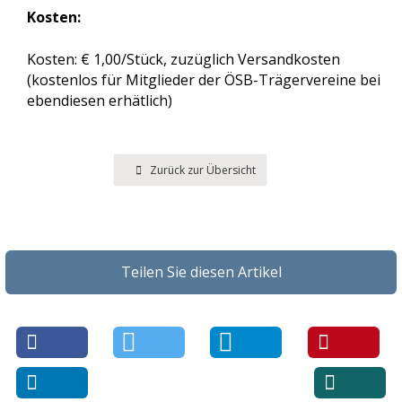
Kosten:
Impressum & Datenschutz
Kosten: € 1,00/Stück, zuzüglich Versandkosten
(kostenlos für Mitglieder der ÖSB-Trägervereine bei
Kontakt
ebendiesen erhätlich)
Suche
Zurück zur Übersicht
Suchen
Teilen Sie diesen Artikel