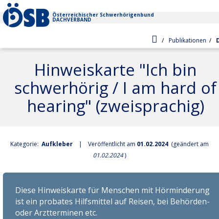
Zur Startseite
Österreichischer Schwerhörigenbund
DACHVERBAND
Zur Startseite
Sie befinden sich hier:
Publikationen
Neues
Hinweiskarte "Ich bin
ÖSB Aktuell
schwerhörig / I am hard of
Schwerhörigkeit
Wissenschaft
hearing" (zweisprachig)
Hörsinn & Ohr
Service
Pressemeldungen
Schwerhörigkeit (Erklärungen)
Vortrags- & Beratungsangebote
ÖSB-trans.SCRIPT-Schriftdolmetsch
Akustische Barrierefreiheit
Kategorie:
Aufkleber
| Veröffentlicht am
01.02.2024
(geändert am
Einstufung
01.02.2024
)
Recht
Definition
Prävention
ÖSB-Projektbereiche
Ämter/Behörden
Umsetzung, Infos & Tipps
Statistik
Diese Hinweiskarte für Menschen mit Hörminderung
Geförderte Schwerhörigenberatungsstellen
ist ein probates Hilfsmittel auf Reisen, bei Behörden-
Links
Barrierefreie Hörsysteme
oder Arztterminen etc.
Notfallnummern