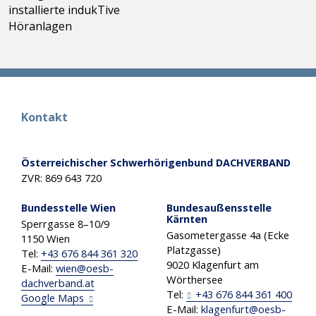
installierte indukTive
Höranlagen
Kontakt
Österreichischer Schwerhörigenbund DACHVERBAND
ZVR: 869 643 720
Bundesstelle Wien
Bundesaußensstelle
Kärnten
Sperrgasse 8–10/9
Gasometergasse 4a (Ecke
1150 Wien
Platzgasse)
Tel:
+43 676 844 361 320
9020 Klagenfurt am
E-Mail:
wien
@
oesb-
Wörthersee
dachverband
.
at
Tel:
+43 676 844 361 400
Google Maps
E-Mail:
klagenfurt
@
oesb-